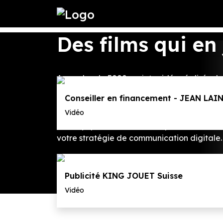
Des films qui en 
Avec plus de 5000 projets vidéo réalisés d
accompagnons dans toutes les étapes de vot
Conseiller en financement - JEAN LAI
d’entreprise - vidéo institutionnelle - vidéo
Vidéo
événementiel vidéo corporate - film de mar
Nos équipes mettent leur expertise et leur 
votre stratégie de communication digitale.
Publicité KING JOUET Suisse
Nos réalisations
Vidéo