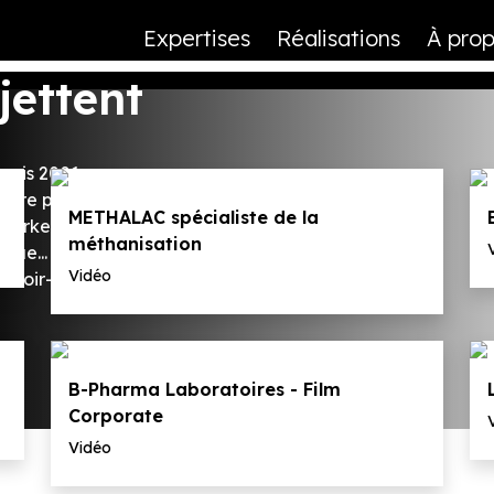
Expertises
Réalisations
À pro
jettent
epuis 2001, nous vous
re projet audiovisuel : film
N
METHALAC spécialiste de la
 marketing - film
méthanisation
que...
Vidéo
savoir-faire au service de
B-Pharma Laboratoires - Film
Corporate
Vidéo