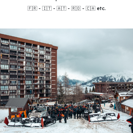
🇫🇷 - 🇮🇹 - 🇦🇹 - 🇷🇴 - 🇨🇦 etc.